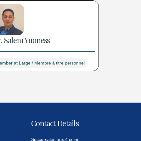
. Salem Yuoness
ember at Large / Membre à titre personnel
Contact Details
Succursales aux 4 coins