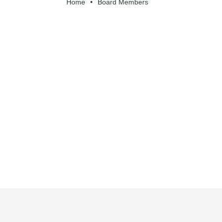
Home
•
Board Members